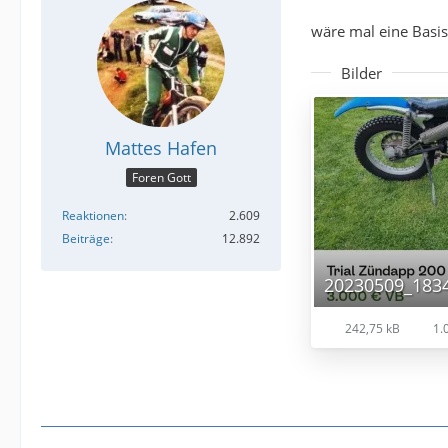
wäre mal eine Basis ?‍
Bilder
Mattes Hafen
Foren Gott
Reaktionen
2.609
Beiträge
12.892
20230509_1834
242,75 kB
1.0