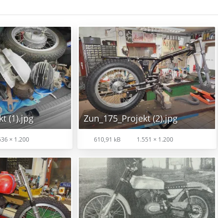
t (1).jpg
Zun_175_Projekt (2).jpg
36 × 1.200
610,91 kB
1.551 × 1.200