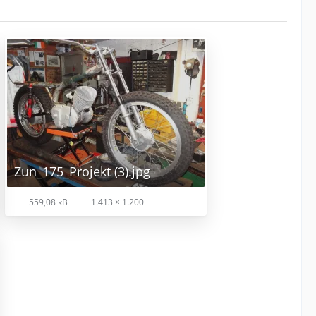
Zun_175_Projekt (3).jpg
559,08 kB
1.413 × 1.200