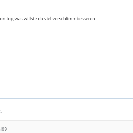
chon top,was willste da viel verschlimmbesseren
25
al89