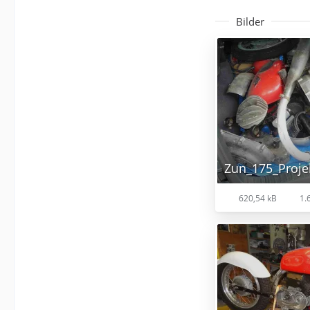
Bilder
Zun_175_Projek
620,54 kB
1.6