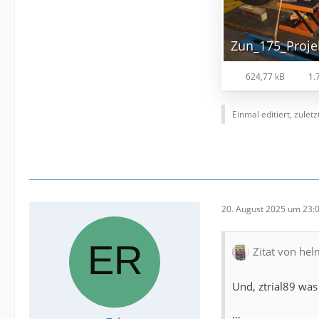
Zun_175_Projek
624,77 kB
1.7
Einmal editiert, zulet
20. August 2025 um 23:
Zitat von hel
Und, ztrial89 was
…