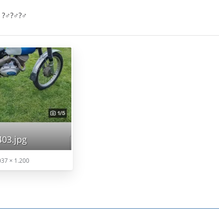
♂️?‍♂️?‍♂️
03.jpg
37 × 1.200