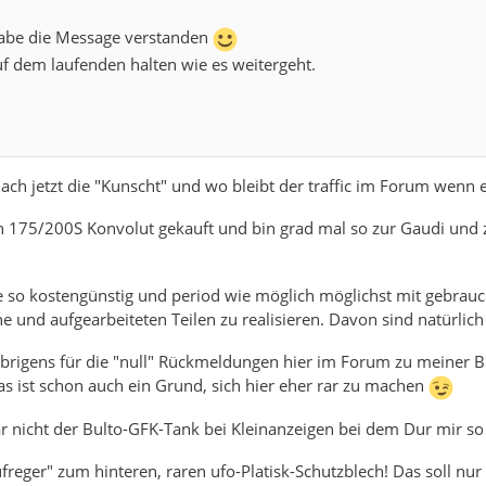
 habe die Message verstanden
f dem laufenden halten wie es weitergeht.
ach jetzt die "Kunscht" und wo bleibt der traffic im Forum wenn 
in 175/200S Konvolut gekauft und bin grad mal so zur Gaudi und 
nze so kostengünstig und period wie möglich möglichst mit gebrau
 und aufgearbeiteten Teilen zu realisieren. Davon sind natürlic
brigens für die "null" Rückmeldungen hier im Forum zu meiner Bi
s ist schon auch ein Grund, sich hier eher rar zu machen
r nicht der Bulto-GFK-Tank bei Kleinanzeigen bei dem Dur mir so
ufreger" zum hinteren, raren ufo-Platisk-Schutzblech! Das soll nu