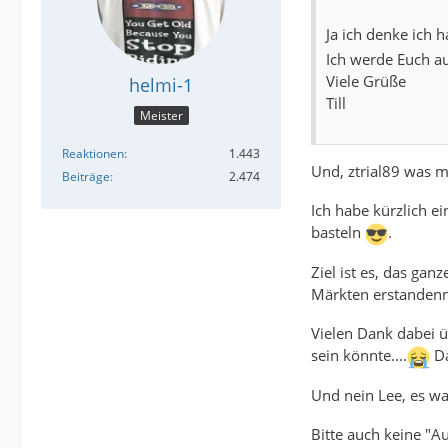
Ja ich denke ich
Ich werde Euch au
Viele Grüße
helmi-1
Till
Meister
Reaktionen
1.443
Und, ztrial89 was m
Beiträge
2.474
Ich habe kürzlich e
basteln
.
Ziel ist es, das ga
Märkten erstandenne
Vielen Dank dabei ü
sein könnte....
Da
Und nein Lee, es wa
Bitte auch keine "A