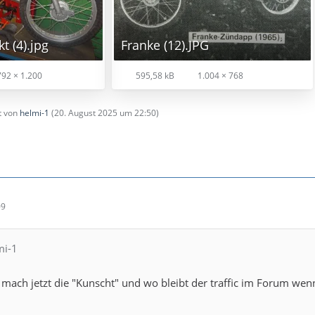
t (4).jpg
Franke (12).JPG
92 × 1.200
595,58 kB
1.004 × 768
zt von
helmi-1
(
20. August 2025 um 22:50
)
09
mi-1
 mach jetzt die "Kunscht" und wo bleibt der traffic im Forum wen