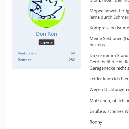
Moped soweit fertig
lerne durch Schmerz
Kompression ist meh
Don Ron
Meine Sektionen (Ga
Experte
bestens.
Reaktionen
64
Da sie mir im Stand
Beiträge
282
Getriebeöl riecht, 
Garagenecke nicht 
Leider kann ich hie
Wegen Dichtungen un
Mal sehen, ob ich a
Grüße & schönes W
Ronny