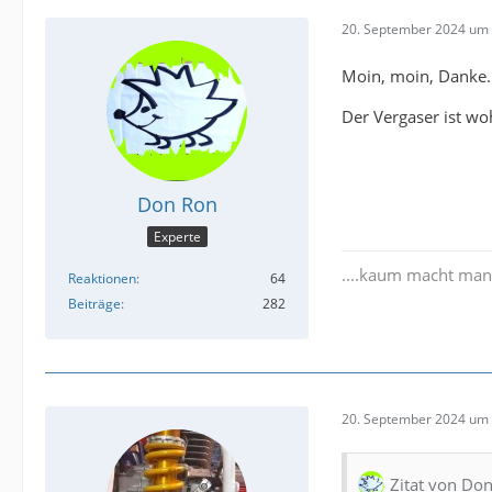
20. September 2024 um 
Moin, moin, Danke..
Der Vergaser ist wo
Don Ron
Experte
....kaum macht man a
Reaktionen
64
Beiträge
282
20. September 2024 um 
Zitat von Do