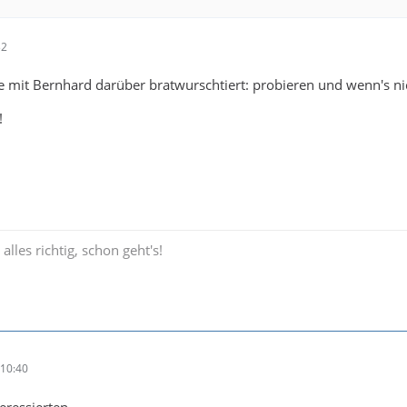
32
be mit Bernhard darüber bratwurschtiert: probieren und wenn's nic
!
lles richtig, schon geht's!
10:40
eressierten,