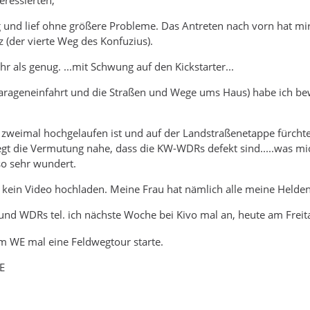
 und lief ohne größere Probleme. Das Antreten nach vorn hat mir
 (der vierte Weg des Konfuzius).
r als genug. ...mit Schwung auf den Kickstarter...
rageneinfahrt und die Straßen und Wege ums Haus) habe ich bewä
 zweimal hochgelaufen ist und auf der Landstraßenetappe fürcht
liegt die Vermutung nahe, dass die KW-WDRs defekt sind.....was mi
so sehr wundert.
r kein Video hochladen. Meine Frau hat nämlich alle meine Helden
d WDRs tel. ich nächste Woche bei Kivo mal an, heute am Freitag
m WE mal eine Feldwegtour starte.
E