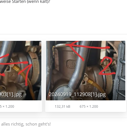
weise Starten (wenn kalt)?
03[1].jpg
20240919_112908[1].jpg
5 × 1.200
132,31 kB
675 × 1.200
lles richtig, schon geht's!