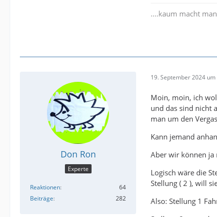
....kaum macht man a
19. September 2024 um 
Moin, moin, ich woll
und das sind nicht 
man um den Vergase
Kann jemand anhand 
Don Ron
Aber wir können ja 
Experte
Logisch wäre die Ste
Stellung ( 2 ), will s
Reaktionen
64
Beiträge
282
Also: Stellung 1 Fah