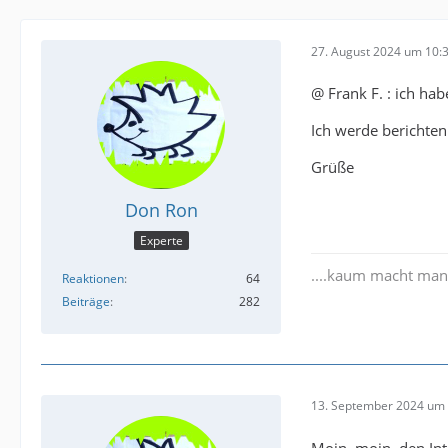
27. August 2024 um 10:
@ Frank F. : ich ha
Ich werde berichten
Grüße
Don Ron
Experte
....kaum macht man a
Reaktionen
64
Beiträge
282
13. September 2024 um 
Moin, moin, den Int