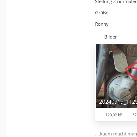
Stellung 2 normaler
Grüße
Ronny
Bilder
20240919_1129
120,92 kB
67
....kaum macht man a