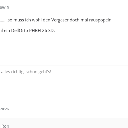
09:15
......so muss ich wohl den Vergaser doch mal rauspopeln.
hl ein DellOrto PHBH 26 SD.
lles richtig, schon geht's!
20:26
n Ron