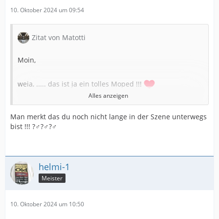
10. Oktober 2024 um 09:54
Zitat von Matotti
Moin,
weia, ..... das ist ja ein tolles Moped !!!
Alles anzeigen
Das ist doch aber viel zu schade um damit im Mudd zu
Man merkt das du noch nicht lange in der Szene unterwegs
fahren, einem Motor von ´37 würde ich das nicht mehr
bist !!! ?‍♂️?‍♂️?‍♂️
zumuten wollen...... vielleicht ein bisschen zum
eingrooven auf dem Strand oder Sand..... aber als Trial ?
Wenn das umfällt, dann weint man doch ewig ..... und
helmi-1
drei Tage länger.....
Meister
Neugierig gefragt, welcher Motor wurde denn da
verbaut, mit 242ccm oder mit 198ccm ?
10. Oktober 2024 um 10:50