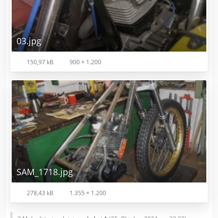
03.jpg
150,97 kB
900 × 1.200
SAM_1718.jpg
278,43 kB
1.355 × 1.200