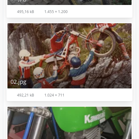
495,16 kB
1.455 × 1.200
02.jpg
492,21 kB
1.024 × 711