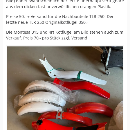
Bild) dabei. Wahrscheinlich der letzte überhaupt verfügbare
aus dem dicken fast unverwüstlichen orangen Plastik.
Preise 50,- + Versand für die Nachbauteile TLR 250. Der
letzte neue TLR 250 Originalkotflügel 350,-
Die Montesa 315 und 4rt Kotflügel am Bild stehen auch zum
Verkauf. Preis 70,- pro Stück zzgl. Versand