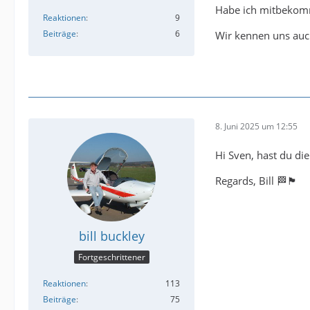
Habe ich mitbekomm
Reaktionen
9
Beiträge
6
Wir kennen uns auch
8. Juni 2025 um 12:55
Hi Sven, hast du di
Regards, Bill 🏁🏴󠁧󠁢󠁥󠁮󠁧󠁿
bill buckley
Fortgeschrittener
Reaktionen
113
Beiträge
75