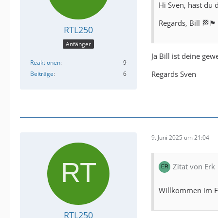
Hi Sven, hast du 
Regards, Bill 🏁🏴󠁧󠁢󠁥󠁮󠁧󠁿
RTL250
Anfänger
Ja Bill ist deine ge
Reaktionen
9
Regards Sven
Beiträge
6
9. Juni 2025 um 21:04
Zitat von Erk
Willkommen im F
RTL250