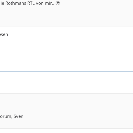
die Rothmans RTL von mir.. 🤔
wesen
orum, Sven.