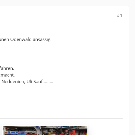
#1
hönen Odenwald ansässig.
fahren.
gemacht.
, Neddenien, Uli Sauf………