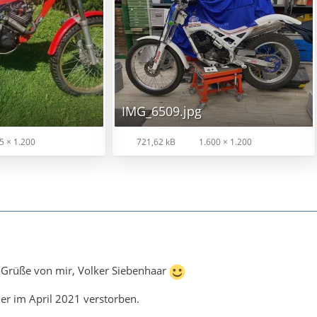
IMG_6509.jpg
5 × 1.200
721,62 kB
1.600 × 1.200
e Grüße von mir, Volker Siebenhaar
der im April 2021 verstorben.