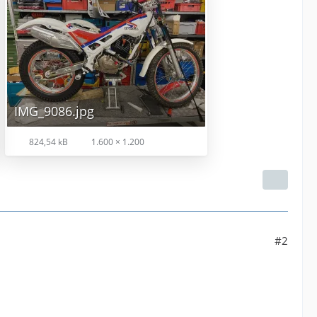
IMG_9086.jpg
824,54 kB
1.600 × 1.200
#2