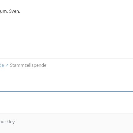
um, Sven.
de
Stammzellspende
 buckley