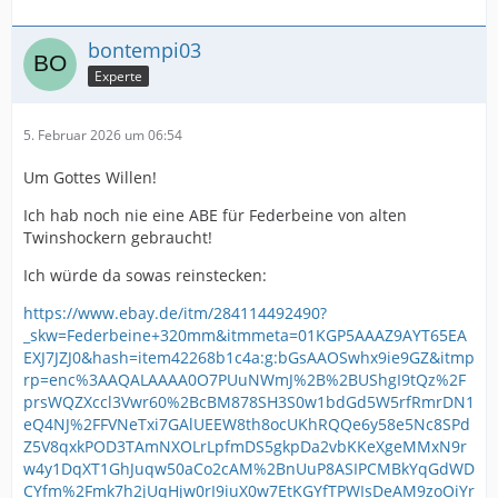
bontempi03
Experte
5. Februar 2026 um 06:54
Um Gottes Willen!
Ich hab noch nie eine ABE für Federbeine von alten
Twinshockern gebraucht!
Ich würde da sowas reinstecken:
https://www.ebay.de/itm/284114492490?
_skw=Federbeine+320mm&itmmeta=01KGP5AAAZ9AYT65EA
EXJ7JZJ0&hash=item42268b1c4a:g:bGsAAOSwhx9ie9GZ&itmp
rp=enc%3AAQALAAAA0O7PUuNWmJ%2B%2BUShgI9tQz%2F
prsWQZXccl3Vwr60%2BcBM878SH3S0w1bdGd5W5rfRmrDN1
eQ4NJ%2FFVNeTxi7GAlUEEW8th8ocUKhRQQe6y58e5Nc8SPd
Z5V8qxkPOD3TAmNXOLrLpfmDS5gkpDa2vbKKeXgeMMxN9r
w4y1DqXT1GhJuqw50aCo2cAM%2BnUuP8ASIPCMBkYqGdWD
CYfm%2Fmk7h2jUqHjw0rI9iuX0w7EtKGYfTPWIsDeAM9zoOiYr