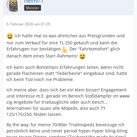
helmi-1
Meister
6. Februar 2026 um 01:29
Ich hatte mal so was ähnliches aus Preisgründen und
nur zum Verkauf für eine TL 250 gekauft und kann die
Erfahrugen nur bestätigen
Der "Fahrkomofort" glich
danach dem eines Starr-Rahmens!
Ich kann auch Bontempis Erfahrungen teilen, wenn nicht
gerade Flacheisen statt "Federbeine" eingebaut sind, hatte
ich beim TüV noch nie Probleme.
Ich meine aber, dass sich bei ein klein bisserl Engagement
und Interesse m.E. gerade im Bereich Stoßdämpfer im www
zig Angebote für trialtaugliche oder auch besch...
Alternativen für quasi alle Mopeds, also auch TY
125/175/250, finden lassen.
By the way, für meine 70/80er Trialmopeds bevorzuge ich
persönlich keine und never period hyper-hyper bling-bling
teuer-teurer Dinger, sondern "Zauberstäbe made by Koni".