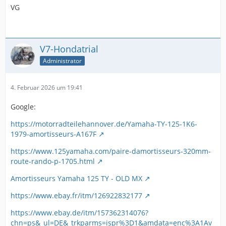
VG
V7-Hondatrial
Administrator
4. Februar 2026 um 19:41
Google:
https://motorradteilehannover.de/Yamaha-TY-125-1K6-
1979-amortisseurs-A167F
https://www.125yamaha.com/paire-damortisseurs-320mm-
route-rando-p-1705.html
Amortisseurs Yamaha 125 TY - OLD MX
https://www.ebay.fr/itm/126922832177
https://www.ebay.de/itm/157362314076?
chn=ps&_ul=DE&_trkparms=ispr%3D1&amdata=enc%3A1Av