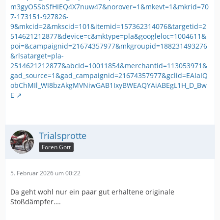
m3gyO5SbSfHIEQ4X7nuw47&norover=1&mkevt=1&mkrid=70
7-173151-927826-
9&mkcid=2&mkscid=101&itemid=157362314076&targetid=2
514621212877&device=c&mktype=pla&googleloc=1004611&
poi=&campaignid=21674357977&mkgroupid=188231493276
&rlsatarget=pla-
2514621212877&abcId=10011854&merchantid=113053971&
gad_source=1&gad_campaignid=21674357977&gclid=EAIaIQ
obChMIl_WI8bzAkgMVNiwGAB1IxyBWEAQYAiABEgL1H_D_Bw
E
Trialsprotte
Foren Gott
5. Februar 2026 um 00:22
Da geht wohl nur ein paar gut erhaltene originale
Stoßdämpfer….