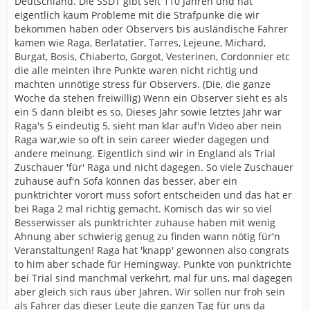
Deutschland. Die SSDT gibt seit 110 Jahren und hat
eigentlich kaum Probleme mit die Strafpunke die wir
bekommen haben oder Observers bis ausländische Fahrer
kamen wie Raga, Berlatatier, Tarres, Lejeune, Michard,
Burgat, Bosis, Chiaberto, Gorgot, Vesterinen, Cordonnier etc
die alle meinten ihre Punkte waren nicht richtig und
machten unnötige stress für Observers. (Die, die ganze
Woche da stehen freiwillig) Wenn ein Observer sieht es als
ein 5 dann bleibt es so. Dieses Jahr sowie letztes Jahr war
Raga's 5 eindeutig 5, sieht man klar auf'n Video aber nein
Raga war,wie so oft in sein career wieder dagegen und
andere meinung. Eigentlich sind wir in England als Trial
Zuschauer 'für' Raga und nicht dagegen. So viele Zuschauer
zuhause auf'n Sofa können das besser, aber ein
punktrichter vorort muss sofort entscheiden und das hat er
bei Raga 2 mal richtig gemacht. Komisch das wir so viel
Besserwisser als punktrichter zuhause haben mit wenig
Ahnung aber schwierig genug zu finden wann nötig für'n
Veranstaltungen! Raga hat 'knapp' gewonnen also congrats
to him aber schade für Hemingway. Punkte von punktrichte
bei Trial sind manchmal verkehrt, mal für uns, mal dagegen
aber gleich sich raus über Jahren. Wir sollen nur froh sein
als Fahrer das dieser Leute die ganzen Tag für uns da