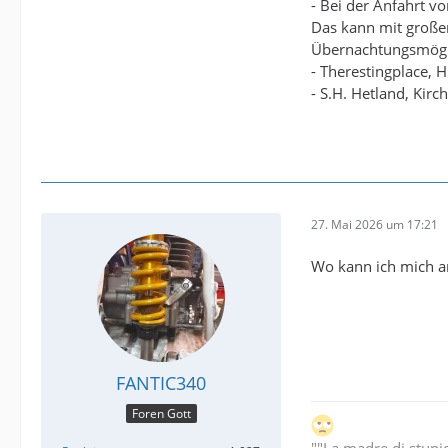
- Bei der Anfahrt v
Das kann mit großen
Übernachtungsmögl
- Therestingplace,
- S.H. Hetland, Kir
27. Mai 2026 um 17:21
Wo kann ich mich a
FANTIC340
Foren Gott
""La madre di stupi