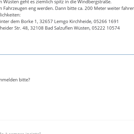
on Wüsten geht es ziemlich spitz in die Windbergstraße.
 Fahrzeugen eng werden. Dann bitte ca. 200 Meter weiter fahren
ichkeiten:
 Hinter dem Borke 1, 32657 Lemgo Kirchheide, 05266 1691
chheider Str. 48, 32108 Bad Salzuflen Wüsten, 05222 10574
nmelden bitte?
do è sempre incinta"