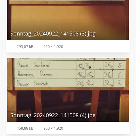
Sonntag_20240922_141508 (3).jpg
293,07 kB
960 × 1.920
Sonntag_20240922_141508 (4).jpg
458,88 kB
960 × 1.920