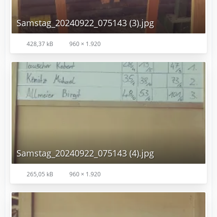
Samstag_20240922_075143 (3).jpg
428,37 kB
960 × 1.920
Samstag_20240922_075143 (4).jpg
265,05 kB
960 × 1.920