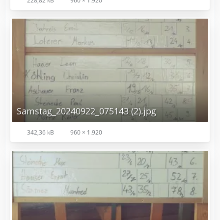
228,82 kB
960 × 1.920
Samstag_20240922_075143 (2).jpg
342,36 kB
960 × 1.920