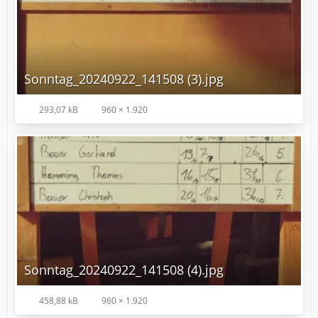
Sonntag_20240922_141508 (3).jpg
293,07 kB
960 × 1.920
Sonntag_20240922_141508 (4).jpg
458,88 kB
960 × 1.920