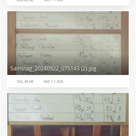
Samstag_20240922_075143 (2).jpg
342,36 kB
960 × 1.920