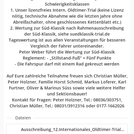
Schwierigkeitsklassen
1. Unser lizenzfreies Intern. Oldtimer-Trial (keine Lizenz
nötig, technische Abnahme wie die letzten Jahre ohne
Abreißschalter, ohne geschlossenes Kettenblatt etc.)
2. Wertung zur Süd-Klassik nach Rahmenausschreibung
der Süd-Klassik, siehe suedklassik-trial.de
Tageswertung ist aus allen Veranstaltungen für besseren
Vergleich der Fahrer untereinander.
Peter Weber führt die Wertung zur Süd-Klassik
Reglement: - „Stillstand-Fuß“ = Fünf Punkte
- Die Fahrspur darf mit einem Rad gekreuzt werden
Auf Eure zahlreiche Teilnahme freuen sich Christian Müller,
Peter Holzner, Familie Horst Schmid, Markus Loferer, Karl
Furtner, Oliver & Marinus Süss sowie viele weitere Helfer
und Sektionsbauer!
Kontakt für Fragen: Peter Holzner, Tel.: 08036/303751,
Christian Müller, Tel.: 08031/3912316 oder 0177-1662026
Dateien
Ausschreibung_12.Internationales_Oldtimer-Trial_2025_neu_klein.pdf