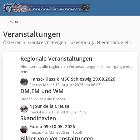
Forum
Veranstaltungen
Österreich, Frankreich, Belgen, Luxembourg, Niederlande etc.
Regionale Veranstaltungen
Hier kommt alle regionalen Veranstaltungen inkl. Lehrgänge etc.
rein.
L
Hanse-Klassik MSC Schleswig 29.08.2026
e
Sherpa-Maik
10. August 2026 um 06:05
DM,EM und WM
t
z
Hier schreiben die Cracks
t
L
4 Jour de la Creuse
e
e
meck-kis
20. Juli 2026 um 17:39
B
Skandinavien
t
e
z
L
Fionia 09./10.05. 2026
i
t
e
max.e.
5. Mai 2026 um 15:58
t
e
Bilder von Veranstaltungen
t