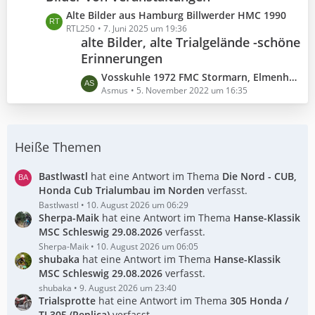
r
B
z
L
Alte Bilder aus Hamburg Billwerder HMC 1990
ä
e
t
e
RTL250
7. Juni 2025 um 19:36
g
i
e
alte Bilder, alte Trialgelände -schöne
t
e
t
B
Erinnerungen
z
r
e
t
L
Vosskuhle 1972 FMC Stormarn, Elmenhorst / Bargteheide
ä
i
e
e
Asmus
5. November 2022 um 16:35
g
t
B
t
e
r
e
z
ä
i
t
g
t
Heiße Themen
e
e
r
B
ä
e
Bastlwastl
hat eine Antwort im Thema
Die Nord - CUB,
g
i
Honda Cub Trialumbau im Norden
verfasst.
e
t
Bastlwastl
10. August 2026 um 06:29
Sherpa-Maik
r
hat eine Antwort im Thema
Hanse-Klassik
MSC Schleswig 29.08.2026
ä
verfasst.
g
Sherpa-Maik
10. August 2026 um 06:05
shubaka
hat eine Antwort im Thema
Hanse-Klassik
e
MSC Schleswig 29.08.2026
verfasst.
shubaka
9. August 2026 um 23:40
Trialsprotte
hat eine Antwort im Thema
305 Honda /
TL305 (Replica)
verfasst.