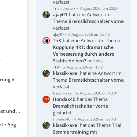
verfasst.
Trialsprotte
7. August 2026 um 22:27
ajay01
hat eine Antwort im
Thema
Bremslichtschalter vorne
verfasst.
ajay01
6. August 2026 um 22:43
ThK
hat eine Antwort im Thema
Kupplung 4RT: dramatische
Verbesserung durch andere
Stahlscheiben?
verfasst.
?
ThK
5. August 2026 um 18:21
klassik-axel
hat eine Antwort im
lscheiben?
Thema
Bremslichtschalter vorne
verfasst.
klassik-axel
5. August 2026 um 10:01
Hondax40
hat das Thema
Bremslichtschalter vorne
hudeleien
gestartet.
Hondax40
4. August 2026 um 20:43
ngebote !
klassik-axel
hat das Thema
Trial
Sommertraining mit