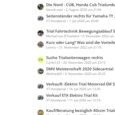
t
t
L
Die Nord - CUB, Honda Cub Trialumbau i
e
r
klassik-axel
2. August 2026 um 21:04
e
B
ä
t
Seitenständer rechts für Yamaha TY 250 T
e
g
V7-Hondatrial
7. Juli 2026 um 20:40
z
i
e
t
t
L
Trial Fahrtechnik Bewegungsablauf Studien (Zeitlup
e
r
Michael aus D?sseldorf
6. Dezember 2022 um 
e
B
ä
t
Kurz oder Lang? Was sind die Vorteile der jeweiligen Gasgrif
e
g
Lorenz
21. November 2022 um 21:16
z
i
e
t
t
L
Suche Trialseitenwagen rechts
e
r
Carlie123
20. November 2020 um 23:15
e
B
ä
t
DMV Meisterschaft 2020 Sidecartrial
e
g
Winfried24
8. November 2020 um 20:25
z
i
e
t
t
L
Verkauft: Elektro Trial Motorrad EM 5.7 , Stand
e
r
V7-Hondatrial
16. Juli 2026 um 12:26
e
B
ä
t
Verkauf ETA Elektro Trial Kit
e
g
V7-Hondatrial
11. Juli 2026 um 12:19
z
i
e
t
t
L
Kauf/Beratung bezüglich 80ccm Trial
e
r