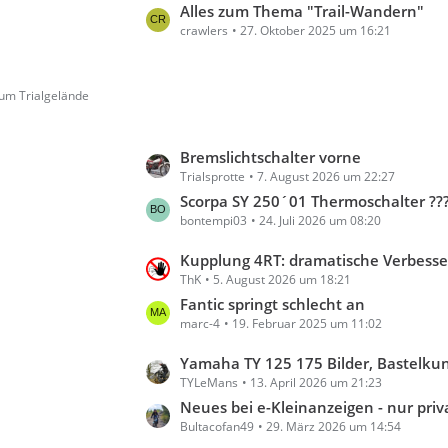
t
Alles zum Thema "Trail-Wandern"
crawlers
27. Oktober 2025 um 16:21
z
t
e
 um Trialgelände
B
e
i
L
Bremslichtschalter vorne
t
Trialsprotte
7. August 2026 um 22:27
e
r
t
Scorpa SY 250´01 Thermoschalter ??
ä
bontempi03
24. Juli 2026 um 08:20
z
g
t
e
L
Kupplung 4RT: dramatische Verbesserung durch andere Stah
e
ThK
5. August 2026 um 18:21
e
B
t
Fantic springt schlecht an
e
marc-4
19. Februar 2025 um 11:02
z
i
t
t
L
Yamaha TY 125 175 Bilder, Bastelkunst und Lob
e
r
TYLeMans
13. April 2026 um 21:23
e
B
ä
t
Neues bei e-Kleinanzeigen - nur private A
e
g
Bultacofan49
29. März 2026 um 14:54
z
i
e