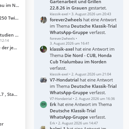
Gartenarbeit und Grillen
m Norden
22.8.26 in Grauen
gestartet.
klassik-axel
3. August 2026 um 20:43
winshock
forever2wheels
hat eine Antwort
im Thema
Deutsche Klassik-Trial
WhatsApp-Gruppe
verfasst.
en Videos)
forever2wheels
12:14
3. August 2026 um 16:41
fe.........
klassik-axel
hat eine Antwort im
Thema
Die Nord - CUB, Honda
Cub Trialumbau im Norden
verfasst.
klassik-axel
2. August 2026 um 21:04
V7-Hondatrial
hat eine Antwort
im Thema
Deutsche Klassik-Trial
WhatsApp-Gruppe
verfasst.
ort S.-H.
V7-Hondatrial
2. August 2026 um 16:36
Erk
hat eine Antwort im Thema
Deutsche Klassik-Trial
WhatsApp-Gruppe
verfasst.
Erk
2. August 2026 um 14:47
er
helmi-1
hat eine Antwort im