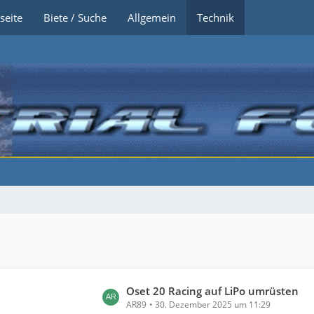
seite
Biete / Suche
Allgemein
Technik
L
Oset 20 Racing auf LiPo umrüsten
AR89
30. Dezember 2025 um 11:29
e