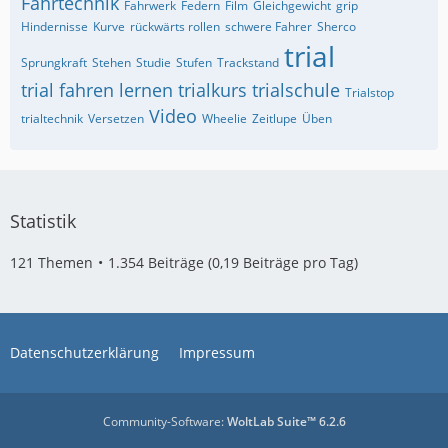
Fahrtechnik
Fahrwerk
Federn
Film
Gleichgewicht
grip
Hindernisse
Kurve
rückwärts rollen
schwere Fahrer
Sherco
trial
Sprungkraft
Stehen
Studie
Stufen
Trackstand
trial fahren lernen
trialkurs
trialschule
Trialstop
Video
trialtechnik
Versetzen
Wheelie
Zeitlupe
Üben
Statistik
121 Themen
1.354 Beiträge (0,19 Beiträge pro Tag)
Datenschutzerklärung
Impressum
Community-Software:
WoltLab Suite™ 6.2.6