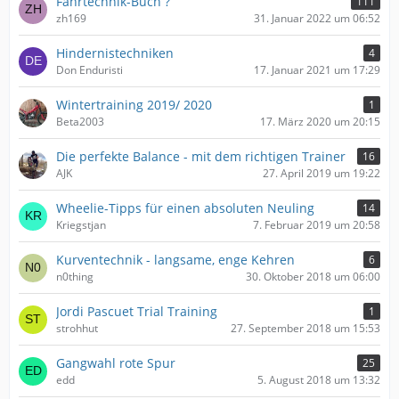
Fahrtechnik-Buch ?
111
zh169
31. Januar 2022 um 06:52
Hindernistechniken
4
Don Enduristi
17. Januar 2021 um 17:29
Wintertraining 2019/ 2020
1
Beta2003
17. März 2020 um 20:15
Die perfekte Balance - mit dem richtigen Trainer
16
AJK
27. April 2019 um 19:22
Wheelie-Tipps für einen absoluten Neuling
14
Kriegstjan
7. Februar 2019 um 20:58
Kurventechnik - langsame, enge Kehren
6
n0thing
30. Oktober 2018 um 06:00
Jordi Pascuet Trial Training
1
strohhut
27. September 2018 um 15:53
Gangwahl rote Spur
25
edd
5. August 2018 um 13:32