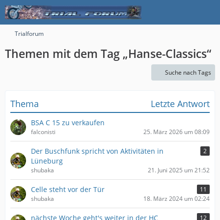
Trialforum
Themen mit dem Tag „Hanse-Classics“
Suche nach Tags
Thema
Letzte Antwort
BSA C 15 zu verkaufen
falconisti
25. März 2026 um 08:09
Der Buschfunk spricht von Aktivitäten in
2
Lüneburg
shubaka
21. Juni 2025 um 21:52
Celle steht vor der Tür
11
shubaka
18. März 2024 um 02:24
nächste Woche geht's weiter in der HC
12