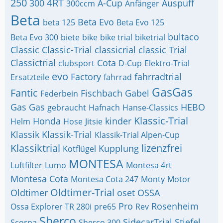
250
4RT
300
A-Cup
Auspuff
300ccm
Anfänger
Beta
Beta Evo
beta 125
Beta Evo 125
bultaco
Beta Evo 300
biete
bike
bike trial
biketrial
Classic
Classic-Trial
classicrial
classic Trial
Classictrial
Cota
clubsport
D-Cup
Elektro-Trial
evo
Factory
fahrradtrial
Ersatzteile
fahrrad
GasGas
Fantic
Fischbach
Gabel
Federbein
Gas Gas
HEBO
gebraucht
Hafnach
Hanse-Classics
Klassic-Trial
Honda
kinder
Helm
Hose
Jitsie
Klassik
Klassik-Trial
Klassik-Trial Alpen-Cup
Klassiktrial
lizenzfrei
Kupplung
Kotflügel
MONTESA
Luftfilter
Lumo
Montesa 4rt
Montesa Cota
Montesa Cota 247
Monty
Motor
Oldtimer-Trial
Oldtimer
oset
OSSA
Pro
Rosenheim
Ossa Explorer TR 280i
pre65
Rev
Sherco
SidecarTrial
Stiefel
Scorpa
Sherco 300