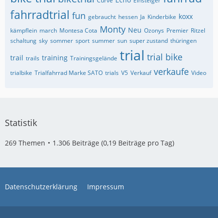
Curve
Einsteiger
fahrradtrial
fun
koxx
gebraucht
hessen
Ja
Kinderbike
Monty
Neu
kämpflein
march
Montesa Cota
Ozonys
Premier
Ritzel
schaltung
sky
sommer
sport
summer
sun
super zustand
thüringen
trial
trial bike
trail
training
trails
Trainingsgelände
verkaufe
trialbike
Trialfahrrad Marke SATO
trials
V5
Verkauf
Video
Statistik
269 Themen
1.306 Beiträge (0,19 Beiträge pro Tag)
Datenschutzerklärung
Impressum