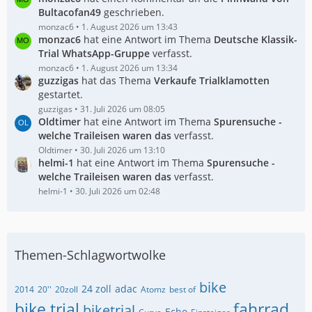
Bultacofan49
geschrieben.
monzac6
1. August 2026 um 13:43
monzac6
hat eine Antwort im Thema
Deutsche Klassik-
Trial WhatsApp-Gruppe
verfasst.
monzac6
1. August 2026 um 13:34
guzzigas
hat das Thema
Verkaufe Trialklamotten
gestartet.
guzzigas
31. Juli 2026 um 08:05
Oldtimer
hat eine Antwort im Thema
Spurensuche -
welche Traileisen waren das
verfasst.
Oldtimer
30. Juli 2026 um 13:10
helmi-1
hat eine Antwort im Thema
Spurensuche -
welche Traileisen waren das
verfasst.
helmi-1
30. Juli 2026 um 02:48
Themen-Schlagwortwolke
bike
24 zoll
adac
2014
20''
20zoll
Atomz
best of
bike trial
fahrrad
biketrial
Echo