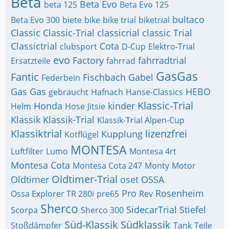
Beta
Beta Evo
beta 125
Beta Evo 125
bultaco
Beta Evo 300
biete
bike
bike trial
biketrial
Classic
Classic-Trial
classicrial
classic Trial
Classictrial
Cota
clubsport
D-Cup
Elektro-Trial
evo
Factory
fahrradtrial
Ersatzteile
fahrrad
GasGas
Fantic
Fischbach
Gabel
Federbein
Gas Gas
HEBO
gebraucht
Hafnach
Hanse-Classics
Klassic-Trial
Honda
kinder
Helm
Hose
Jitsie
Klassik
Klassik-Trial
Klassik-Trial Alpen-Cup
Klassiktrial
lizenzfrei
Kupplung
Kotflügel
MONTESA
Luftfilter
Lumo
Montesa 4rt
Montesa Cota
Montesa Cota 247
Monty
Motor
Oldtimer-Trial
Oldtimer
oset
OSSA
Pro
Rosenheim
Ossa Explorer TR 280i
pre65
Rev
Sherco
SidecarTrial
Stiefel
Scorpa
Sherco 300
Süd-Klassik
Südklassik
Stoßdämpfer
Tank
Teile