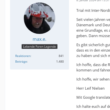
8. Januar 2024 um 13:31
Trial mit Inter-Nor
Seit vielen Jahren v
Dänemark und Deuts
eine Grundlage, es 
geben. Dann müssen 
max.e.
Es gibt sicherlich g
Lebende Foren Legende
dass es in den einz
zu haben und sich 
Reaktionen
841
Beiträge
1.480
Ich hoffe, dass die
kommen und fahre
Ich hoffe, wir sehe
Herr Leif Nielsen
Mit Google translate
Ich halte euch auf