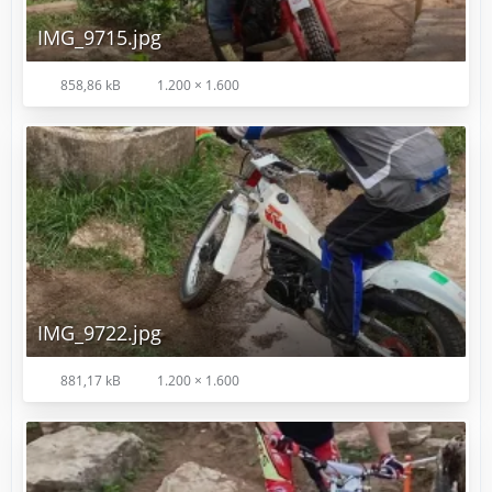
IMG_9715.jpg
858,86 kB
1.200 × 1.600
IMG_9722.jpg
881,17 kB
1.200 × 1.600