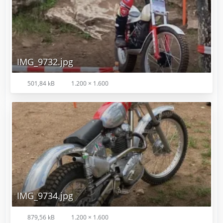
IMG_9732.jpg
501,84 kB
1.200 × 1.600
IMG_9734.jpg
879,56 kB
1.200 × 1.600