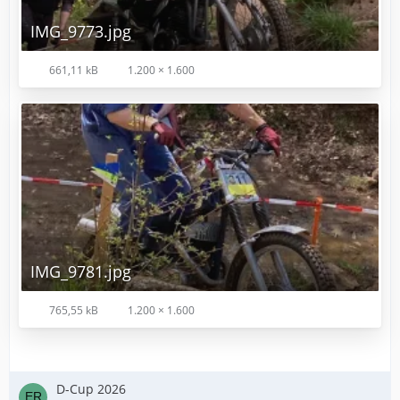
IMG_9773.jpg
661,11 kB
1.200 × 1.600
IMG_9781.jpg
765,55 kB
1.200 × 1.600
D-Cup 2026