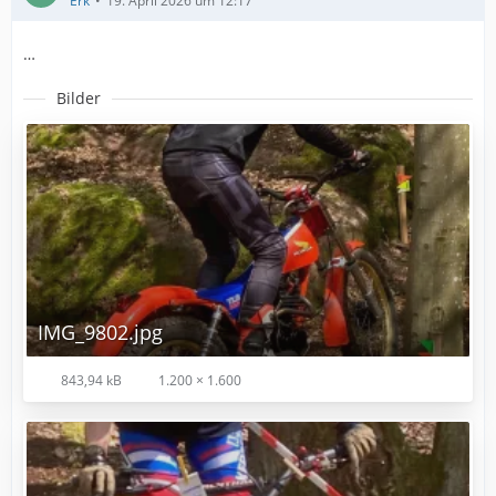
Erk
19. April 2026 um 12:17
…
Bilder
IMG_9802.jpg
843,94 kB
1.200 × 1.600