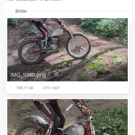
Bilder
IMG_9340.png
590,11 kB
375 × 667