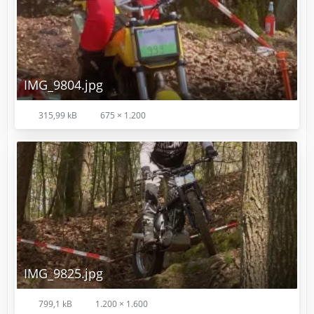
IMG_9804.jpg
315,99 kB
675 × 1.200
IMG_9825.jpg
799,1 kB
1.200 × 1.600