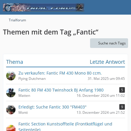
Trialforum
Themen mit dem Tag „Fantic“
Suche nach Tags
Thema
Letzte Antwort
Zu verkaufen: Fantic FM 430 Mono 80 ccm.
Flying Dutchman
31. Mai 2025 um 09:45
Fantic 80 FM 430 Twinshock BJ Anfang 1980
5
Matten
16. Dezember 2024 um 11:02
Erledigt: Suche Fantic 300 "FM403"
9
Monti
13. Dezember 2024 um 21:52
Fantic Section Kunstsoffteile (Frontkotflügel und
Seitenteile)