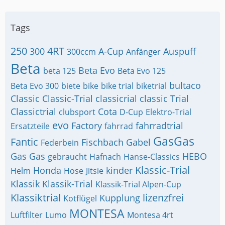
Tags
250
4RT
300
A-Cup
Auspuff
300ccm
Anfänger
Beta
Beta Evo
beta 125
Beta Evo 125
bultaco
Beta Evo 300
biete
bike
bike trial
biketrial
Classic
Classic-Trial
classicrial
classic Trial
Classictrial
Cota
clubsport
D-Cup
Elektro-Trial
evo
Factory
fahrradtrial
Ersatzteile
fahrrad
GasGas
Fantic
Fischbach
Gabel
Federbein
Gas Gas
HEBO
gebraucht
Hafnach
Hanse-Classics
Klassic-Trial
Honda
kinder
Helm
Hose
Jitsie
Klassik
Klassik-Trial
Klassik-Trial Alpen-Cup
Klassiktrial
lizenzfrei
Kupplung
Kotflügel
MONTESA
Luftfilter
Lumo
Montesa 4rt