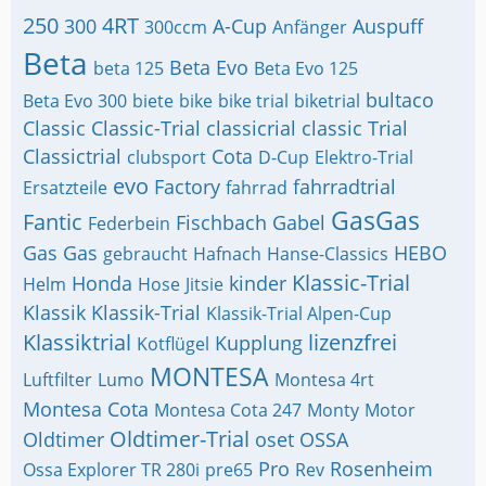
250
4RT
300
A-Cup
Auspuff
300ccm
Anfänger
Beta
Beta Evo
beta 125
Beta Evo 125
bultaco
Beta Evo 300
biete
bike
bike trial
biketrial
Classic
Classic-Trial
classicrial
classic Trial
Classictrial
Cota
clubsport
D-Cup
Elektro-Trial
evo
Factory
fahrradtrial
Ersatzteile
fahrrad
GasGas
Fantic
Fischbach
Gabel
Federbein
Gas Gas
HEBO
gebraucht
Hafnach
Hanse-Classics
Klassic-Trial
Honda
kinder
Helm
Hose
Jitsie
Klassik
Klassik-Trial
Klassik-Trial Alpen-Cup
Klassiktrial
lizenzfrei
Kupplung
Kotflügel
MONTESA
Luftfilter
Lumo
Montesa 4rt
Montesa Cota
Montesa Cota 247
Monty
Motor
Oldtimer-Trial
Oldtimer
oset
OSSA
Pro
Rosenheim
Ossa Explorer TR 280i
pre65
Rev